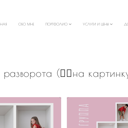
ВНАЯ
ОБО МНЕ
ПОРТФОЛИО
УСЛУГИ И ЦЕНЫ
Д
 разворота (👆🏻на картинк