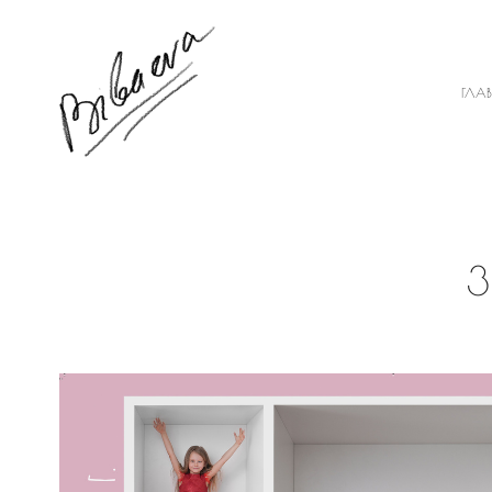
ГЛА
3