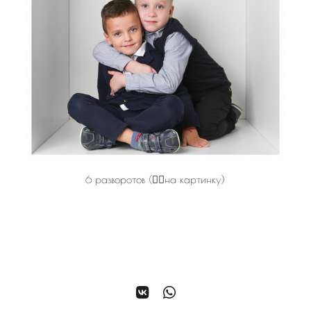
6 разворотов (👆🏻на картинку)